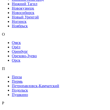
Нижний Тагил
Новокузнецк
Новосибирск
Новый Уренгой
Ногинск
Ноябрьск
О
Омск
Орёл
Оренбург
Орехово-Зуево
Орск
П
Пенза
Пермь
Петропавловск-Камчатский
Подольск
Пушкино
Р