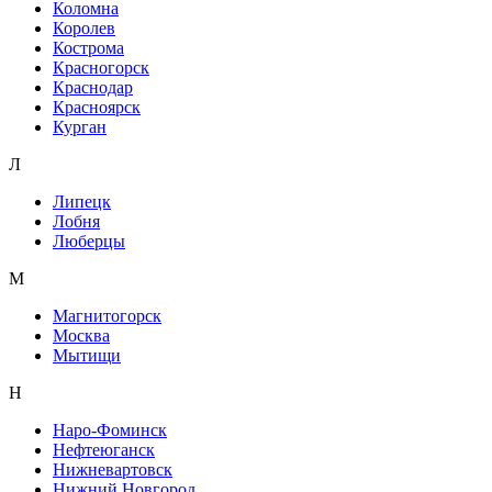
Коломна
Королев
Кострома
Красногорск
Краснодар
Красноярск
Курган
Л
Липецк
Лобня
Люберцы
М
Магнитогорск
Москва
Мытищи
Н
Наро-Фоминск
Нефтеюганск
Нижневартовск
Нижний Новгород