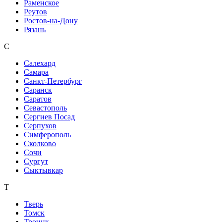
Раменское
Реутов
Ростов-на-Дону
Рязань
С
Салехард
Самара
Санкт-Петербург
Саранск
Саратов
Севастополь
Сергиев Посад
Серпухов
Симферополь
Сколково
Сочи
Сургут
Сыктывкар
Т
Тверь
Томск
Троицк