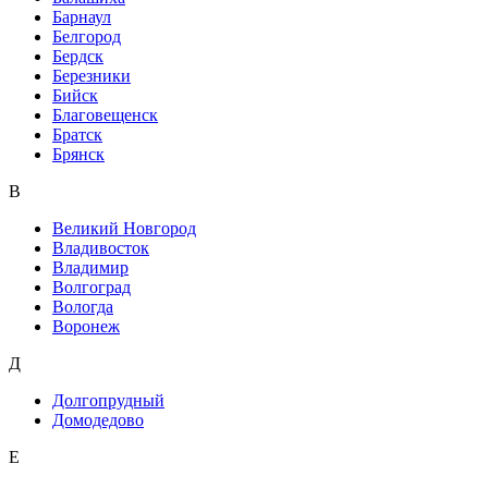
Барнаул
Белгород
Бердск
Березники
Бийск
Благовещенск
Братск
Брянск
В
Великий Новгород
Владивосток
Владимир
Волгоград
Вологда
Воронеж
Д
Долгопрудный
Домодедово
Е