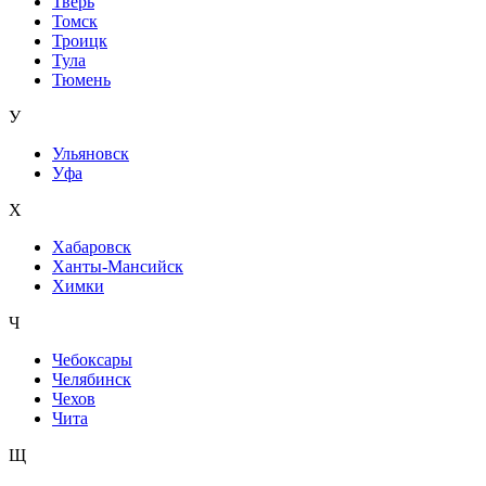
Тверь
Томск
Троицк
Тула
Тюмень
У
Ульяновск
Уфа
Х
Хабаровск
Ханты-Мансийск
Химки
Ч
Чебоксары
Челябинск
Чехов
Чита
Щ