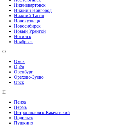
Нижневартовск
Нижний Новгород
Нижний Тагил
Новокузнецк
Новосибирск
Новый Уренгой
Ногинск
Ноябрьск
О
Омск
Орёл
Оренбург
Орехово-Зуево
Орск
П
Пенза
Пермь
Петропавловск-Камчатский
Подольск
Пушкино