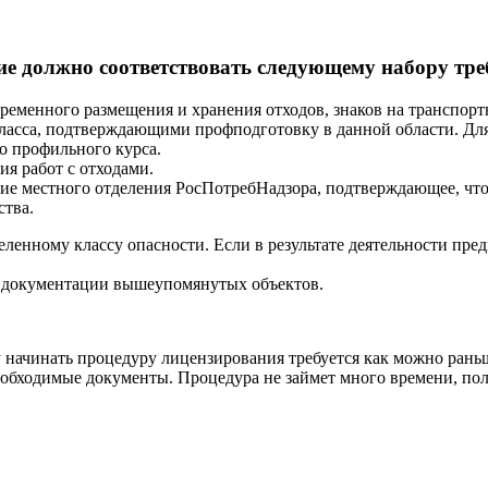
е должно соответствовать следующему набору тре
еменного размещения и хранения отходов, знаков на транспортн
 класса, подтверждающими профподготовку в данной области. Д
о профильного курса.
ия работ с отходами.
е местного отделения РосПотребНадзора, подтверждающее, что 
ства.
енному классу опасности. Если в результате деятельности пред
 документации вышеупомянутых объектов.
у начинать процедуру лицензирования требуется как можно ран
еобходимые документы. Процедура не займет много времени, пол