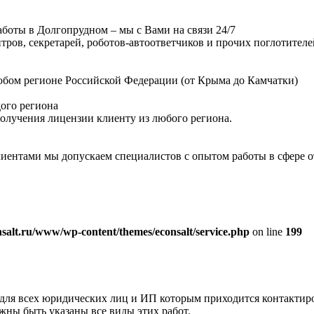
аботы в Долгопрудном – мы с Вами на связи 24/7
нтров, секретарей, роботов-автоответчиков и прочих поглотител
бом регионе Российской Федерации (от Крыма до Камчатки)
дого региона
получения лицензии клиенту из любого региона.
лиентами мы допускаем специалистов с опытом работы в сфере от
salt.ru/www/wp-content/themes/econsalt/service.php
on line
199
для всех юридических лиц и ИП которым приходится контактиро
лжны быть указаны все виды этих работ.