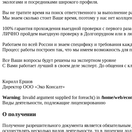
экологами и посредниками широкого профиля.
Вы не тратите время на поиск ответственного за выполнение р
Мы знаем сколько стоит Ваше время, поэтому у нас нет коллце
100% гарантия прохождения выездной проверки с первого раза
ЛИЧНО пройдем выездную проверку в Долгопрудном или в лю
Работаем по всей России и знаем специфику и требования каж
Процесс работы построен так, что мы имеем возможность для 
Все Ваши вопросы будут решены на экспертном уровне
С Вами работает лучший в своем деле эксперт. До общения с к
Кирилл Ершов
Директор ООО «Эко Консалт»
Warning
: Invalid argument supplied for foreach() in
/home/web/econ
Виды деятельности, подлежащие лицензированию
О получении
Получение разрешительного документа является обязательным 
осуществлять несколько видов деятельности, то в лицензии до