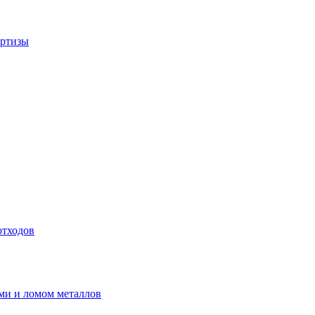
ертизы
отходов
ми и ломом металлов